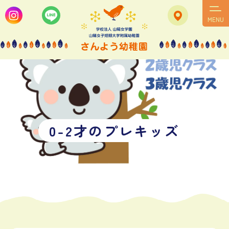
MENU
0
-
2
才
の
プ
レ
キ
ッ
ズ