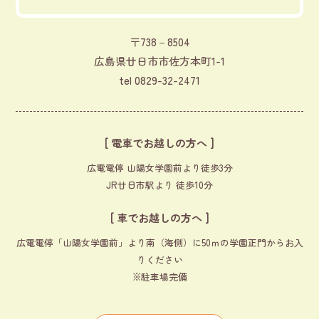
〒738－8504
広島県廿日市市佐方本町1-1
tel
0829-32-2471
[ 電車でお越しの方へ ]
広電電停 山陽女学園前より徒歩3分
JR廿日市駅より 徒歩10分
[ 車でお越しの方へ ]
広電電停「山陽女学園前」より南（海側）に50ｍの学園正門からお入
りください
※駐車場完備