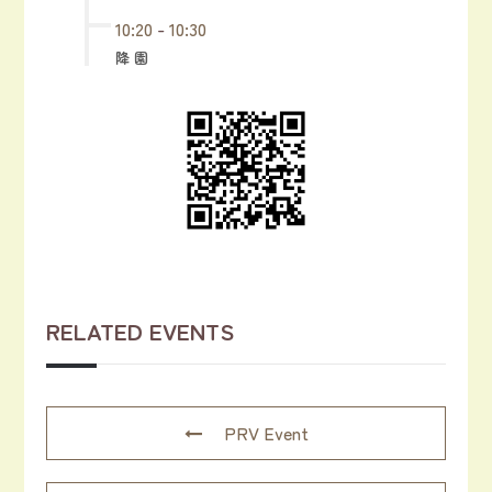
10:20
-
10:30
降 園
RELATED EVENTS
PRV Event