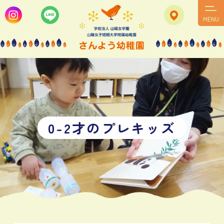
MENU
0
-
2
才
の
プ
レ
キ
ッ
ズ