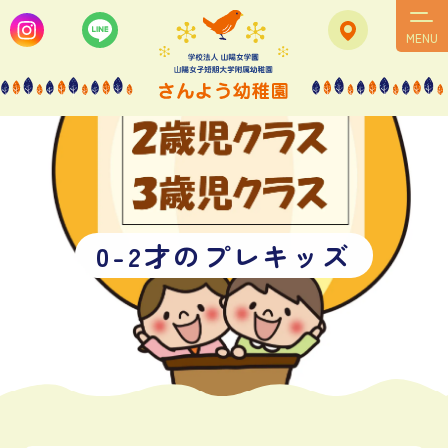
MENU
0
-
2
才
の
プ
レ
キ
ッ
ズ