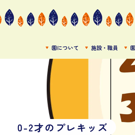
園について
施設・職員
0
-
2
才
の
プ
レ
キ
ッ
ズ