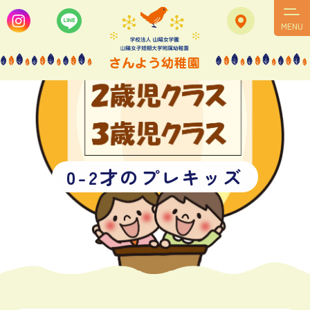
MENU
0
-
2
才
の
プ
レ
キ
ッ
ズ