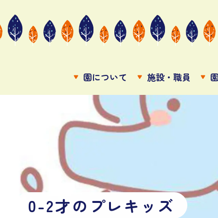
園について
施設・職員
0
-
2
才
の
プ
レ
キ
ッ
ズ