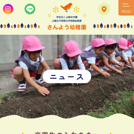
MENU
ニ
ュ
ー
ス