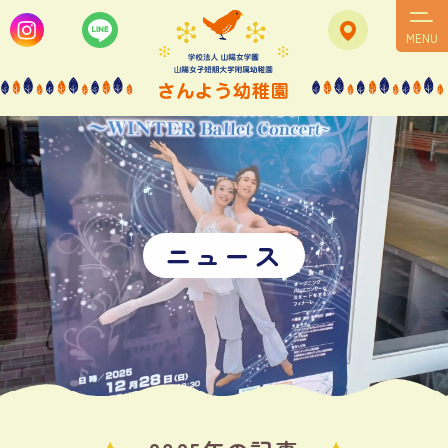
MENU
ニ
ュ
ー
ス