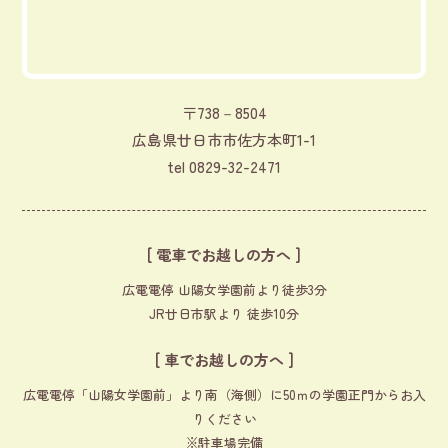
〒738－8504
広島県廿日市市佐方本町1-1
tel
0829-32-2471
[ 電車でお越しの方へ ]
広電電停 山陽女学園前より徒歩3分
JR廿日市駅より 徒歩10分
[ 車でお越しの方へ ]
広電電停「山陽女学園前」より南（海側）に50ｍの学園正門からお入
りください
※駐車場完備