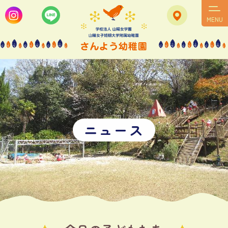
MENU
ニ
ュ
ー
ス