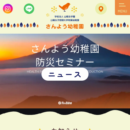
MENU
ニ
ュ
ー
ス