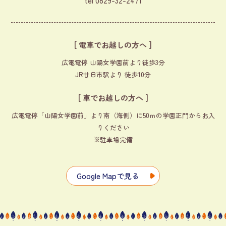
tel
0829-32-2471
[ 電車でお越しの方へ ]
広電電停 山陽女学園前より徒歩3分
JR廿日市駅より 徒歩10分
[ 車でお越しの方へ ]
広電電停「山陽女学園前」より南（海側）に50ｍの学園正門からお入
りください
※駐車場完備
Google Mapで見る