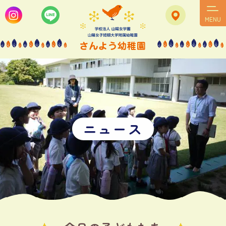
MENU
ニ
ュ
ー
ス