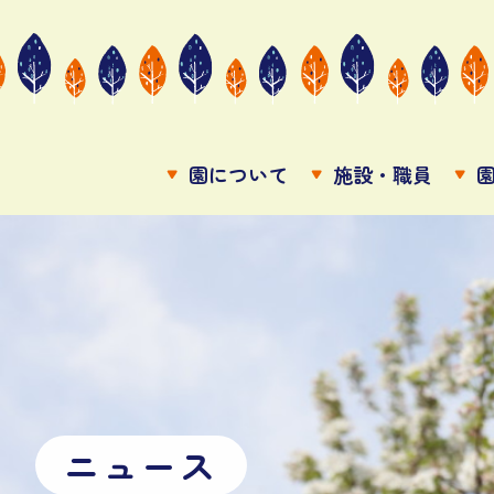
園について
施設・職員
ニ
ュ
ー
ス