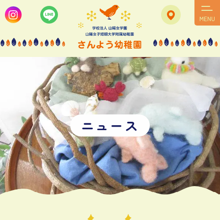
MENU
ニ
ュ
ー
ス