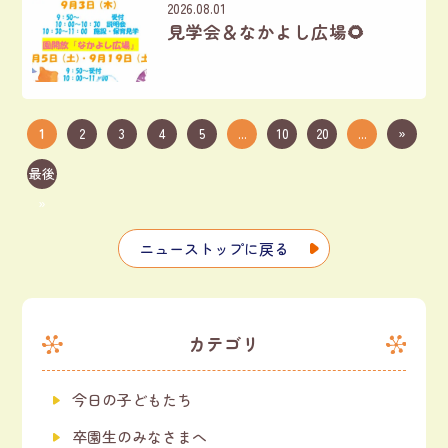
2026.08.01
見学会＆なかよし広場🌻
1
2
3
4
5
...
10
20
...
»
最後
»
ニューストップに戻る
カテゴリ
今日の子どもたち
卒園生のみなさまへ