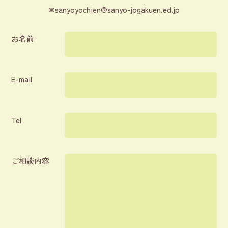
✉
sanyoyochien@sanyo-jogakuen.ed.jp
お名前
E-mail
Tel
ご相談内容