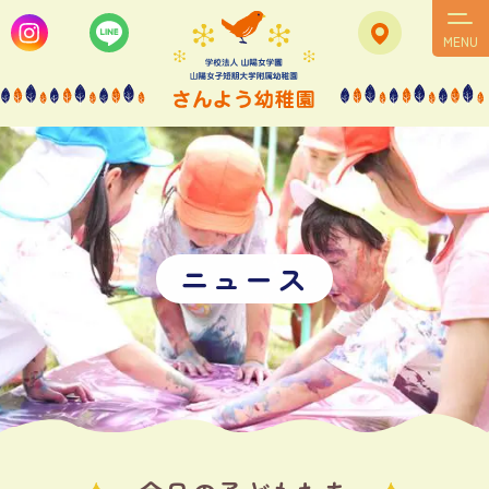
MENU
ニ
ュ
ー
ス