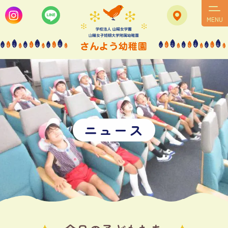
MENU
ニ
ュ
ー
ス