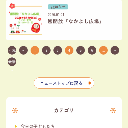
お知らせ
2026.01.01
園開放『なかよし広場』
« 先
«
...
2
3
4
5
6
...
»
頭
最後
»
ニューストップに戻る
カテゴリ
今日の子どもたち