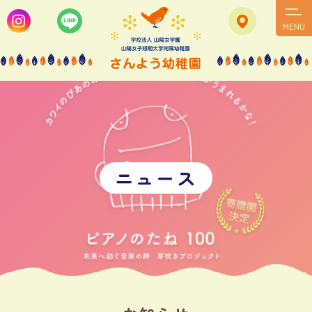
MENU
ニ
ュ
ー
ス